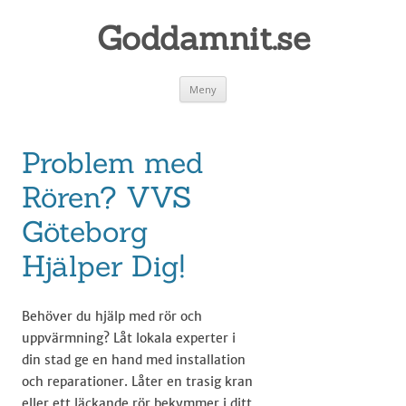
Goddamnit.se
Gå
Meny
till
innehåll
Problem med
Rören? VVS
Göteborg
Hjälper Dig!
Behöver du hjälp med rör och
uppvärmning? Låt lokala experter i
din stad ge en hand med installation
och reparationer. Låter en trasig kran
eller ett läckande rör bekymmer i ditt