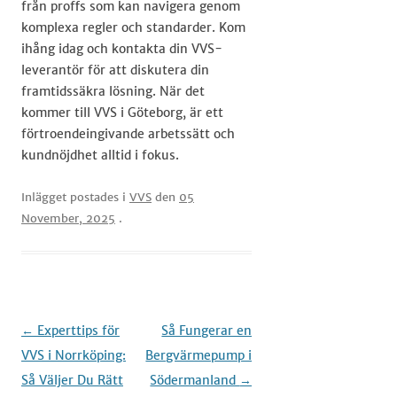
från proffs som kan navigera genom
komplexa regler och standarder. Kom
ihång idag och kontakta din VVS-
leverantör för att diskutera din
framtidssäkra lösning. När det
kommer till VVS i Göteborg, är ett
förtroendeingivande arbetssätt och
kundnöjdhet alltid i fokus.
Inlägget postades i
VVS
den
05
November, 2025
.
Inläggsnavigering
←
Experttips för
Så Fungerar en
VVS i Norrköping:
Bergvärmepump i
Så Väljer Du Rätt
Södermanland
→