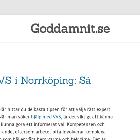
Goddamnit.se
Gå
till
innehåll
VS i Norrköping: Så
är hittar du de bästa tipsen för att välja rätt expert
 När man söker
hjälp med VVS
, är det viktigt att känna
tt kunna göra ett informerat val. Kompetensen och
rande, eftersom arbetet ofta involverar komplexa
em som håller våra hem varma och bekväma. Det är