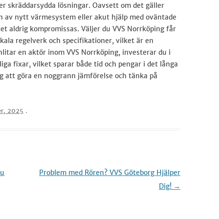
er skräddarsydda lösningar. Oavsett om det gäller
n av nytt värmesystem eller akut hjälp med oväntade
tet aldrig kompromissas. Väljer du VVS Norrköping får
kala regelverk och specifikationer, vilket är en
nlitar en aktör inom VVS Norrköping, investerar du i
liga fixar, vilket sparar både tid och pengar i det långa
sig att göra en noggrann jämförelse och tänka på
r, 2025
.
du
Problem med Rören? VVS Göteborg Hjälper
Dig!
→