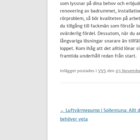
som lyssnar på dina behov och erbjud
renovering av badrummet, installatio
rörproblem, så bör kvaliteten på arbe
du tillgång till fackmän som förstår lo
ovärderlig fördel. Dessutom, när du a
långvariga lösningar snarare än tillfäl
loppet. Kom ihåg att det alltid lönar 
framtida underhåll redan från start.
Inlägget postades i
VVS
den
03 Novembe
Inläggsnavigering
←
Luftvärmepump i Sollentuna: Allt 
behöver veta