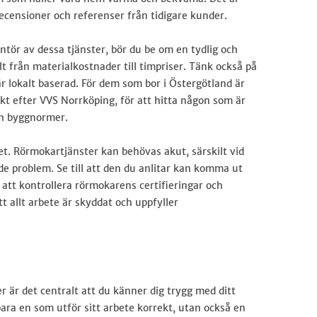
ecensioner och referenser från tidigare kunder.
tör av dessa tjänster, bör du be om en tydlig och
llt från materialkostnader till timpriser. Tänk också på
är lokalt baserad. För dem som bor i Östergötland är
ikt efter VVS Norrköping, för att hitta någon som är
ch byggnormer.
het. Rörmokartjänster kan behövas akut, särskilt vid
e problem. Se till att den du anlitar kan komma ut
 att kontrollera rörmokarens certifieringar och
tt allt arbete är skyddat och uppfyller
r är det centralt att du känner dig trygg med ditt
bara en som utför sitt arbete korrekt, utan också en