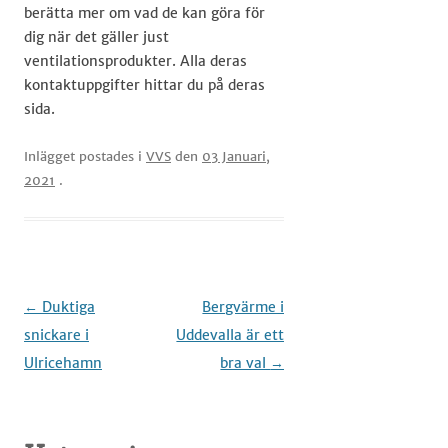
berätta mer om vad de kan göra för
dig när det gäller just
ventilationsprodukter. Alla deras
kontaktuppgifter hittar du på deras
sida.
Inlägget postades i
VVS
den
03 Januari,
2021
.
Inläggsnavigering
←
Duktiga
Bergvärme i
snickare i
Uddevalla är ett
Ulricehamn
bra val
→