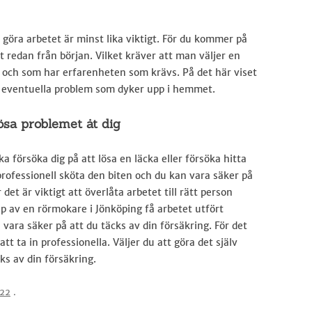
 göra arbetet är minst lika viktigt. För du kommer på
kt redan från början. Vilket kräver att man väljer en
och som har erfarenheten som krävs. På det här viset
a eventuella problem som dyker upp i hemmet.
ösa problemet åt dig
ka försöka dig på att lösa en läcka eller försöka hitta
rofessionell sköta den biten och du kan vara säker på
 det är viktigt att överlåta arbetet till rätt person
p av en rörmokare i Jönköping få arbetet utfört
n vara säker på att du täcks av din försäkring. För det
att ta in professionella. Väljer du att göra det själv
cks av din försäkring.
022
.