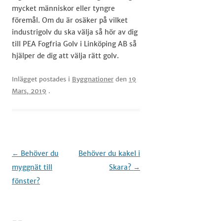
mycket människor eller tyngre
föremål. Om du är osäker på vilket
industrigolv du ska välja så hör av dig
till PEA Fogfria Golv i Linköping AB så
hjälper de dig att välja rätt golv.
Inlägget postades i
Byggnationer
den
19
Mars, 2019
.
Inläggsnavigering
←
Behöver du
Behöver du kakel i
myggnät till
Skara?
→
fönster?