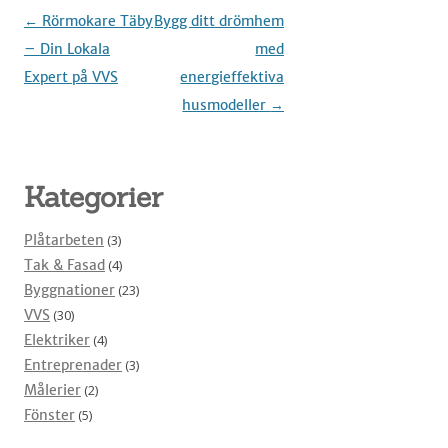
Inläggsnavigering
←
Rörmokare Täby
Bygg ditt drömhem
– Din Lokala
med
Expert på VVS
energieffektiva
husmodeller
→
Kategorier
Plåtarbeten
(3)
Tak & Fasad
(4)
Byggnationer
(23)
VVS
(30)
Elektriker
(4)
Entreprenader
(3)
Målerier
(2)
Fönster
(5)