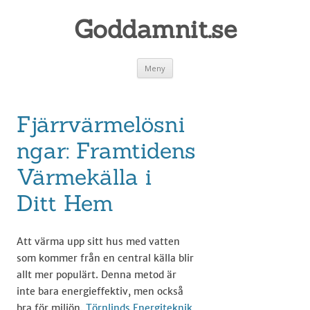
Goddamnit.se
Gå
Meny
till
innehåll
Fjärrvärmelösni
ngar: Framtidens
Värmekälla i
Ditt Hem
Att värma upp sitt hus med vatten
som kommer från en central källa blir
allt mer populärt. Denna metod är
inte bara energieffektiv, men också
bra för miljön.
Törnlinds Energiteknik