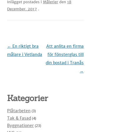
Inlägget postades i
Målerier
den
18
December, 2017
.
Inläggsnavigering
←
En riktigt bra
Att anlita en firma
målare i Vetlanda
för fönsterglas till
din bostad i Tranås
→
Kategorier
Plåtarbeten
(3)
Tak & Fasad
(4)
Byggnationer
(23)