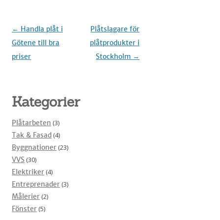
Inläggsnavigering
←
Handla plåt i
Plåtslagare för
Götene till bra
plåtprodukter i
priser
Stockholm
→
Kategorier
Plåtarbeten
(3)
Tak & Fasad
(4)
Byggnationer
(23)
VVS
(30)
Elektriker
(4)
Entreprenader
(3)
Målerier
(2)
Fönster
(5)