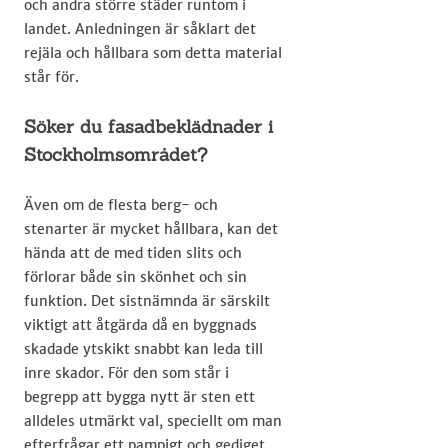
och andra större städer runtom i
landet. Anledningen är såklart det
rejäla och hållbara som detta material
står för.
Söker du fasadbeklädnader i
Stockholmsområdet?
Även om de flesta berg- och
stenarter är mycket hållbara, kan det
hända att de med tiden slits och
förlorar både sin skönhet och sin
funktion. Det sistnämnda är särskilt
viktigt att åtgärda då en byggnads
skadade ytskikt snabbt kan leda till
inre skador. För den som står i
begrepp att bygga nytt är sten ett
alldeles utmärkt val, speciellt om man
efterfrågar ett pampigt och gediget